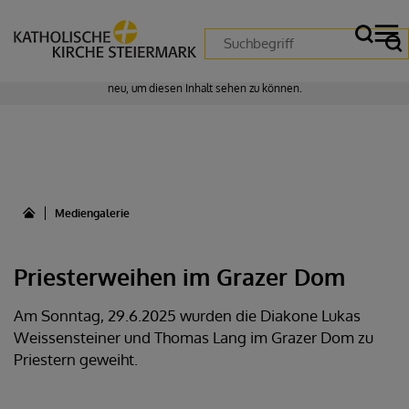
Zustimmung erforderlich!
Bitte akzeptieren Sie
Cookies von "matomo"
und
laden Sie die Seite
neu
, um diesen Inhalt sehen zu können.
Mediengalerie
Priesterweihen im Grazer Dom
Am Sonntag, 29.6.2025 wurden die Diakone Lukas
Weissensteiner und Thomas Lang im Grazer Dom zu
Priestern geweiht.