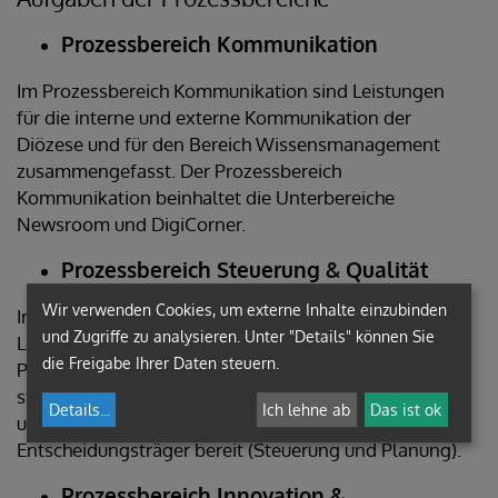
Prozessbereich Kommunikation
Im Prozessbereich Kommunikation sind Leistungen
für die interne und externe Kommunikation der
Diözese und für den Bereich Wissensmanagement
zusammengefasst. Der Prozessbereich
Kommunikation beinhaltet die Unterbereiche
Newsroom und DigiCorner.
Prozessbereich Steuerung & Qualität
Wir verwenden Cookies, um externe Inhalte einzubinden
Im Prozessbereich Steuerung & Qualität werden die
und Zugriffe zu analysieren. Unter "Details" können Sie
Leistungen des diözesanen Qualitäts-, Projekt- und
die Freigabe Ihrer Daten steuern.
Prozessmanagements verantwortet. Darüber hinaus
stellt der Prozessbereich Entscheidungsgrundlagen
Details
...
Ich lehne ab
Das ist ok
und Steuerungsinformationen für Gremien und
Entscheidungsträger bereit (Steuerung und Planung).
Prozessbereich Innovation &