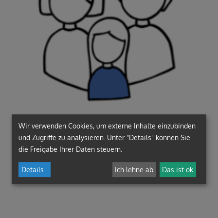
Wir verwenden Cookies, um externe Inhalte einzubinden
und Zugriffe zu analysieren. Unter "Details" können Sie
Familie
die Freigabe Ihrer Daten steuern.
Partnerschaft
Generationen
Details
...
Ich lehne ab
Das ist ok