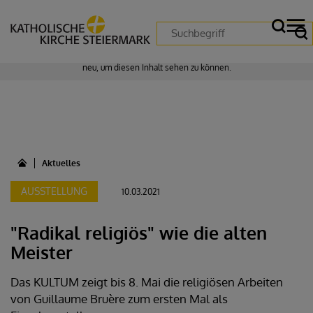
Zustimmung erforderlich!
Bitte akzeptieren Sie
Cookies von "matomo"
und
laden Sie die Seite
neu
, um diesen Inhalt sehen zu können.
Aktuelles
AUSSTELLUNG
10.03.2021
"Radikal religiös" wie die alten
Meister
Das KULTUM zeigt bis 8. Mai die religiösen Arbeiten
von Guillaume Bruère zum ersten Mal als