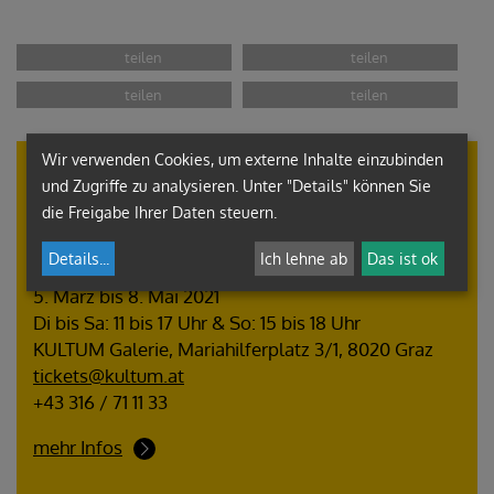
Wir verwenden Cookies, um externe Inhalte einzubinden
Ausstellung
und Zugriffe zu analysieren. Unter "Details" können Sie
die Freigabe Ihrer Daten steuern.
Guillaume Bruère
DEAD & ALIVE. Alte Meister.
Details
...
Ich lehne ab
Das ist ok
5. März bis 8. Mai 2021
Di bis Sa: 11 bis 17 Uhr & So: 15 bis 18 Uhr
KULTUM Galerie, Mariahilferplatz 3/1, 8020 Graz
tickets@kultum.at
+43 316 / 71 11 33
mehr Infos