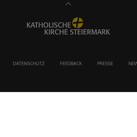
DATENSCHUTZ
FEEDBACK
PRESSE
NEW
Diözese Graz-Seckau - Katholische Kirche Steiermark
Bischofplatz 4, 8010 Graz
0316 8041-0
ordinariat@graz-seckau.at