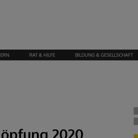
Zustimmung erforderlich!
en Sie
Cookies von "matomo"
und
laden Sie die Seite neu
, um diesen Inhalt 
IERN
RAT & HILFE
BILDUNG & GESELLSCHAFT
chöpfung 2020