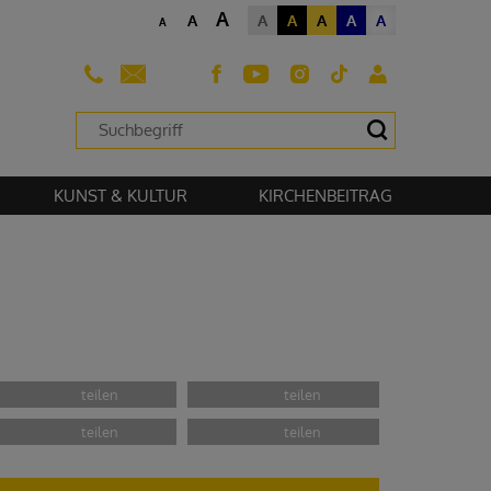
A
A
A
A
A
A
A
A
sehen zu können.
KUNST & KULTUR
KIRCHENBEITRAG