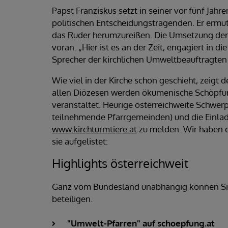
Papst Franziskus setzt in seiner vor fünf Jah
politischen Entscheidungstragenden. Er ermut
das Ruder herumzureißen. Die Umsetzung der 
voran. „Hier ist es an der Zeit, engagiert in 
Sprecher der kirchlichen Umweltbeauftragten 
Wie viel in der Kirche schon geschieht, zeigt d
allen Diözesen werden ökumenische Schöpfun
veranstaltet. Heurige österreichweite Schwerp
teilnehmende Pfarrgemeinden) und die Einlad
www.kirchturmtiere.at
zu melden. Wir haben ei
sie aufgelistet:
Highlights österreichweit
Ganz vom Bundesland unabhängig können Sie 
beteiligen.
"Umwelt-Pfarren" auf schoepfung.at