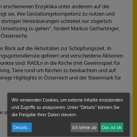
ren erschienenen Enzyklika unter anderem auf die
igt sie, ihre Gestaltungskompetenz zu nutzen und
dortigen Vereinbarungen schreitet nur zögerlich
die Umsetzung zu gehen", fordert Markus Gerhartinger,
Österreichs.
er Blick auf die Aktivitäten zur Schöpfungszeit. In
gsgottesdienste gefeiert und verschiedene Aktionen
unkte sind: RADLn in die Kirche (mit Gewinnspiel für
ung, Tiere rund um Kirchen zu beobachten und auf
nige Highlights in Österreich und der Steiermark für
Wir verwenden Cookies, um externe Inhalte einzubinden
und Zugriffe zu analysieren. Unter "Details" können Sie
sich an diesen österreichweiten Aktionen
die Freigabe Ihrer Daten steuern.
Details
...
Ich lehne ab
Das ist ok