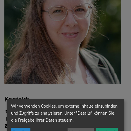
Kontakt:
Wir verwenden Cookies, um externe Inhalte einzubinden
+43 (3172) 2363
und Zugriffe zu analysieren. Unter "Details" können Sie
+43 (676) 8742-6317
die Freigabe Ihrer Daten steuern.
simone.faustmann@graz-seckau.at