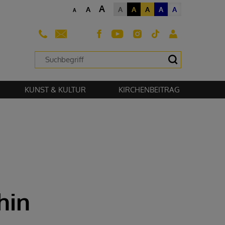
A
A
A
A
A
A
A
A
sehen zu können.
KUNST & KULTUR
KIRCHENBEITRAG
hin