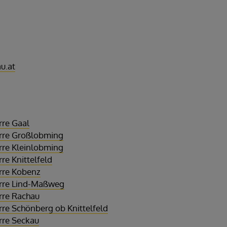
u.at
rre Gaal
farre Großlobming
arre Kleinlobming
rre Knittelfeld
arre Kobenz
farre Lind-Maßweg
arre Rachau
arre Schönberg ob Knittelfeld
arre Seckau