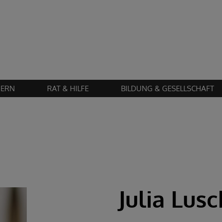
Zustimmung erforderlich!
en Sie
Cookies von "matomo"
und
laden Sie die Seite neu
, um diesen Inhalt 
IERN
RAT & HILFE
BILDUNG & GESELLSCHAFT
Julia Lusc