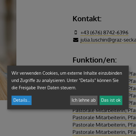
Kontakt:
+43 (676) 8742-6396
julia.luschin@graz-secka
Funktion/en:
Wir verwenden Cookies, um externe Inhalte einzubinden
Pastorale Mitarbeiterin, Pfa
und Zugriffe zu analysieren. Unter "Details" können Sie
Pastorale Mitarbeiterin, P
die Freigabe Ihrer Daten steuern.
Pastorale Mitarbeiterin, Pf
Pastorale Mitarbeiterin, Pfa
Details
...
Ich lehne ab
Das ist ok
Pastorale Mitarbeiterin, Pf
Pastorale Mitarbeiterin, P
Pastorale Mitarbeiterin, Pf
Pastorale Mitarbeiterin, Pf
Pastorale Mitarbeiterin, Pf