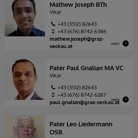
Mathew Joseph BTh
Vikar
+43 (3512) 82643
+43 (676) 8742-6386
mathew.joseph@graz-
mehr
seckau.at
Pater Paul Gnalian MA VC
Vikar
+43 (3512) 82643
+43 (676) 8742-6287
mehr
paul.gnalian@graz-seckau.at
Pater Leo Liedermann
OSB.