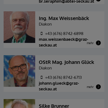
br.seraphim@abtei-seckau.at
Ing. Max Weissenbäck
Diakon
+43 (676) 8742-6898
max.weissenbaeck@graz-
mehr
seckau.at
OStR Mag. Johann Glück
Diakon
+43 (676) 8742-6713
johann.glueck@graz-
mehr
seckau.at
Silke Brunner