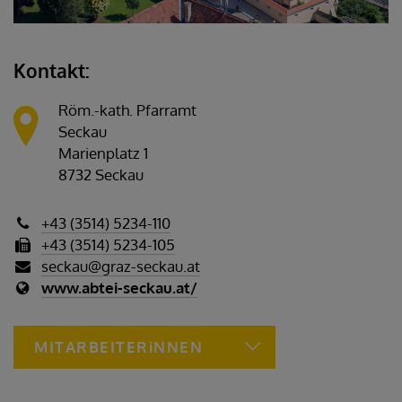
Kontakt:
Röm.-kath. Pfarramt
Seckau
Marienplatz 1
8732 Seckau
+43 (3514) 5234-110
+43 (3514) 5234-105
seckau@graz-seckau.at
www.abtei-seckau.at/
MITARBEITERiNNEN