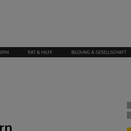
Zustimmung erforderlich!
en Sie
Cookies von "matomo"
und
laden Sie die Seite neu
, um diesen Inhalt 
IERN
RAT & HILFE
BILDUNG & GESELLSCHAFT
rn