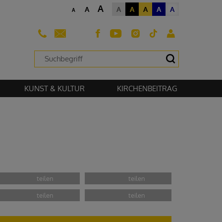
A
A
A
A
A
A
A
A
sehen zu können.
KUNST & KULTUR
KIRCHENBEITRAG