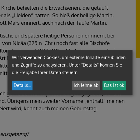
r Kirche behielten die Erwachsenen, die getauft
 als „Heiden“ hatten. So hieß der heilige Martin,
t Mars erinnert, auch nach der Taufe Martin.
lische und spätere heilige Personen erinnern, bei
von Nicäa (325 n. Chr.) noch fast alle Bischöfe
onstantinopel (680/681 n. Chr.) aber nur noch einer.
Wir verwenden Cookies, um externe Inhalte einzubinden
Art Liste „christlicher“ Namen heraus, an der man sich
und Zugriffe zu analysieren. Unter "Details" können Sie
ittelalter kam vorrangig den Taufpaten die Aufgabe
die Freigabe Ihrer Daten steuern.
ittlerweile stark angewachsene Heiligenkalender
Details
...
Ich lehne ab
Das ist ok
uch gerne der Name jenes Heiligen gegeben, der am
and. Übrigens mein zweiter Vorname „enthält“ meinen
eiert wird, kennt auch meinen Geburtstag.
Namensgebung?