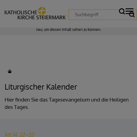
Zustimmung erforderlich!
Bitte akzeptieren Sie
Cookies von "matomo"
und
laden Sie die Seite
neu
, um diesen Inhalt sehen zu können.
Liturgischer Kalender
Hier finden Sie das Tagesevangelium und die Heiligen
des Tages.
Mt 14, 22–33