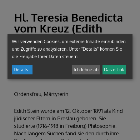
Hl. Teresia Benedicta
vom Kreuz (Edith
Stein)
Wir verwenden Cookies, um externe Inhalte einzubinden
und Zugriffe zu analysieren. Unter "Details" können Sie
die Freigabe Ihrer Daten steuern.
12. Oktober 1891, Breslau, heute
Wrocław, Polen
Details
...
Ich lehne ab
Das ist ok
9. August 1942, Polen
Ordensfrau, Märtyrerin
Edith Stein wurde am 12. Oktober 1891 als Kind
jüdischer Eltern in Breslau geboren. Sie
studierte (1916-1918 in Freiburg) Philosophie.
Nach langem Suchen fand sie den durch ihre