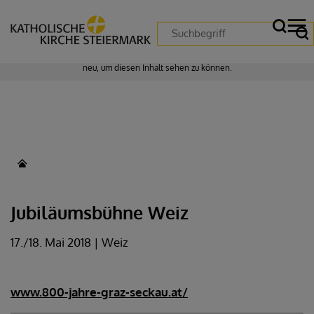
Zustimmung erforderlich!
Bitte akzeptieren Sie
Cookies von "matomo"
und
laden Sie die Seite
neu
, um diesen Inhalt sehen zu können.
Jubiläumsbühne Weiz
17./18. Mai 2018 | Weiz
www.800-jahre-graz-seckau.at/