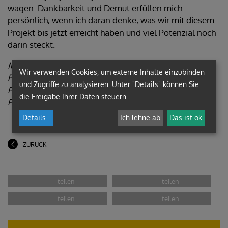
wagen. Dankbarkeit und Demut erfüllen mich
persönlich, wenn ich daran denke, was wir mit diesem
Projekt bis jetzt erreicht haben und viel Potenzial noch
darin steckt.
Mag. Anja Asel
Wir verwenden Cookies, um externe Inhalte einzubinden
Pastoralreferentin im SR Kaiserwald
und Zugriffe zu analysieren. Unter "Details" können Sie
Religionsprofessorin HAK & HLW Deutschlandsberg
die Freigabe Ihrer Daten steuern.
Projektverantwortliche POV.JESUS
Details
...
Ich lehne ab
Das ist ok
ZURÜCK