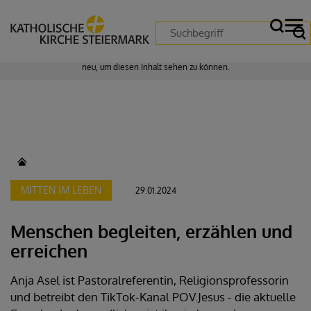
Zustimmung erforderlich!
Bitte akzeptieren Sie
Cookies von "matomo"
und
laden Sie die Seite
neu
, um diesen Inhalt sehen zu können.
MITTEN IM LEBEN
29.01.2024
Menschen begleiten, erzählen und
erreichen
Anja Asel ist Pastoralreferentin, Religionsprofessorin
und betreibt den TikTok-Kanal POV.Jesus - die aktuelle