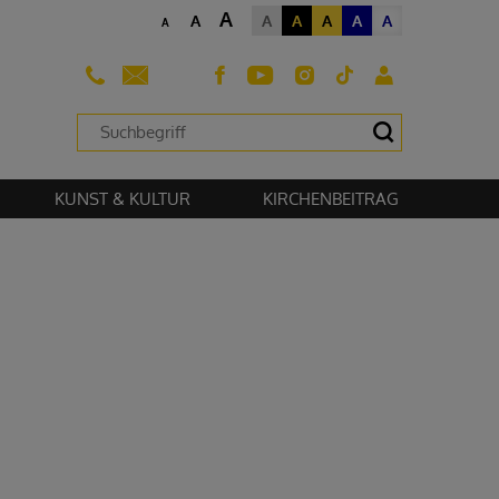
A
A
A
A
A
A
A
A
sehen zu können.
KUNST & KULTUR
KIRCHENBEITRAG