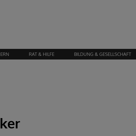
Zustimmung erforderlich!
en Sie
Cookies von "matomo"
und
laden Sie die Seite neu
, um diesen Inhalt 
IERN
RAT & HILFE
BILDUNG & GESELLSCHAFT
ker