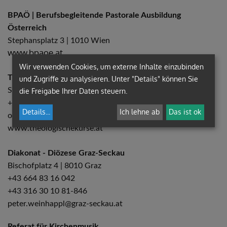
BPAÖ | Berufsbegleitende Pastorale Ausbildung
Österreich
Stephansplatz 3 | 1010 Wien
www.bpaoe.at
Wir verwenden Cookies, um externe Inhalte einzubinden
Theologische Kurse
und Zugriffe zu analysieren. Unter "Details" können Sie
Stephansplatz 3 | 1010 Wien
die Freigabe Ihrer Daten steuern.
+43 1 51552-3703
Details
...
Ich lehne ab
Das ist ok
office@theologischekurse.at
www.theologischekurse.at
Diakonat - Diözese Graz-Seckau
Bischofplatz 4 | 8010 Graz
+43 664 83 16 042
+43 316 30 10 81-846
peter.weinhappl@graz-seckau.at
Referat für Kirchenmusik