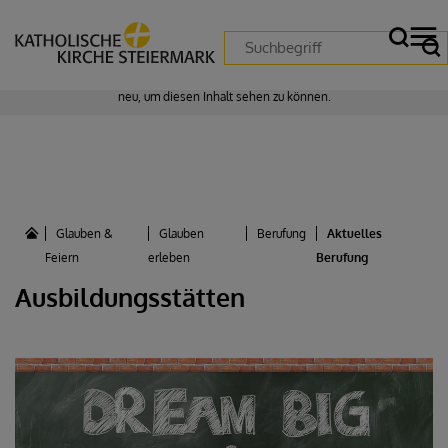
Zustimmung erforderlich!
Bitte akzeptieren Sie
Cookies von "matomo"
und
laden Sie die Seite
neu
, um diesen Inhalt sehen zu können.
Glauben &
Glauben
Berufung
Aktuelles
Feiern
erleben
Berufung
Ausbildungsstätten