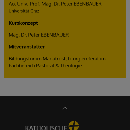
Ao. Univ.-Prof. Mag. Dr. Peter EBENBAUER
Universität Graz
Kurskonzept
Mag. Dr. Peter EBENBAUER
Mitveranstalter
Bildungsforum Mariatrost, Liturgiereferat im
Fachbereich Pastoral & Theologie