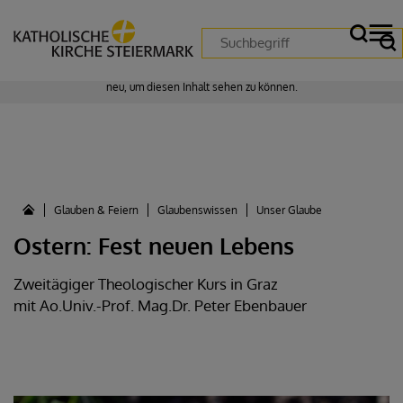
Zustimmung erforderlich!
Bitte akzeptieren Sie
Cookies von "matomo"
und
laden Sie die Seite
neu
, um diesen Inhalt sehen zu können.
Glauben & Feiern
Glaubenswissen
Unser Glaube
Ostern: Fest neuen Lebens
Zweitägiger Theologischer Kurs in Graz
mit Ao.Univ.-Prof. Mag.Dr. Peter Ebenbauer