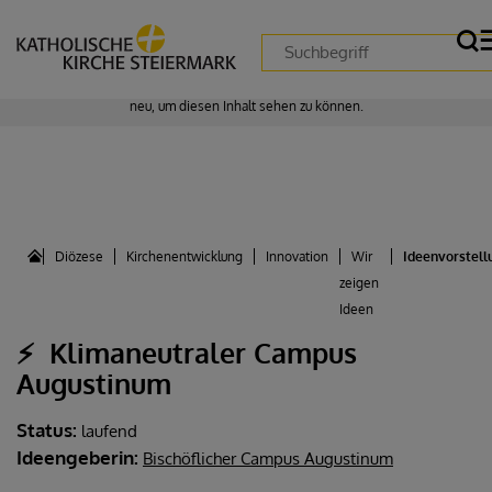
Zustimmung erforderlich!
Bitte akzeptieren Sie
Cookies von "matomo"
und
laden Sie die Seite
neu
, um diesen Inhalt sehen zu können.
Diözese
Kirchenentwicklung
Innovation
Wir
Ideenvorstell
zeigen
Ideen
⚡ ​ Klimaneutraler Campus
Augustinum
Status:
laufend
Ideengeberin:
Bischöflicher Campus Augustinum