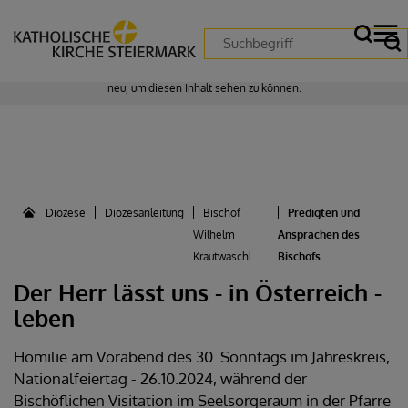
Zustimmung erforderlich!
Bitte akzeptieren Sie
Cookies von "matomo"
und
laden Sie die Seite
neu
, um diesen Inhalt sehen zu können.
Diözese
Diözesanleitung
Bischof
Predigten und
Wilhelm
Ansprachen des
Krautwaschl
Bischofs
Der Herr lässt uns - in Österreich -
leben
Homilie am Vorabend des 30. Sonntags im Jahreskreis,
Nationalfeiertag - 26.10.2024, während der
Bischöflichen Visitation im Seelsorgeraum in der Pfarre