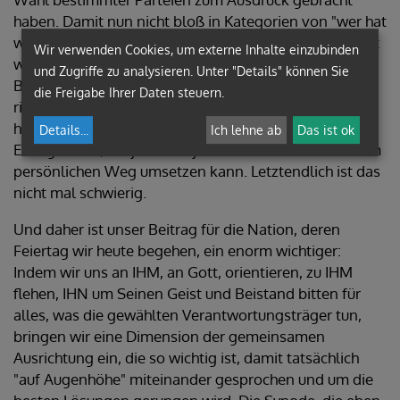
haben. Damit nun nicht bloß in Kategorien von "wer hat
wen über den Tisch gezogen" argumentiert und gelebt
Wir verwenden Cookies, um externe Inhalte einzubinden
wird, aber auch nicht Opfermythen für ungerechtes
und Zugriffe zu analysieren. Unter "Details" können Sie
Behandeltwerden sich entwickeln, ist es wichtig und
die Freigabe Ihrer Daten steuern.
richtig, das gemeinsame Ziel für alle vor Augen zu
haben. Für uns als Christen ist das die Botschaft des
Details
...
Ich lehne ab
Das ist ok
Evangeliums, die jede und jeder mit seinem bzw. ihrem
persönlichen Weg umsetzen kann. Letztendlich ist das
nicht mal schwierig.
Und daher ist unser Beitrag für die Nation, deren
Feiertag wir heute begehen, ein enorm wichtiger:
Indem wir uns an IHM, an Gott, orientieren, zu IHM
flehen, IHN um Seinen Geist und Beistand bitten für
alles, was die gewählten Verantwortungsträger tun,
bringen wir eine Dimension der gemeinsamen
Ausrichtung ein, die so wichtig ist, damit tatsächlich
"auf Augenhöhe" miteinander gesprochen und um die