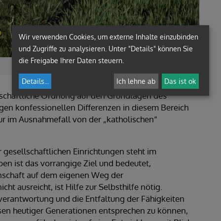
Wir verwenden Cookies, um externe Inhalte einzubinden
und Zugriffe zu analysieren. Unter "Details" können Sie
die Freigabe Ihrer Daten steuern.
Feldweg - cartway | Foto: Bilderbox/Wodicka
Details
...
Ich lehne ab
Das ist ok
ellschaftliche Ordnung auf den Grundlagen des
ngen konfessionellen Differenzen in diesem Bereich
nur im Ausnahmefall von der „katholischen“
r gesellschaftlichen Einrichtungen steht im
eben ist das vorrangige Ziel und bedeutet,
nschaft auf dem eigenen Weg der
ht ausreicht, ist Hilfe zur Selbsthilfe nötig.
verantwortung und die Entfaltung der Fähigkeiten
sen heutiger Generationen entsprechen zu können,