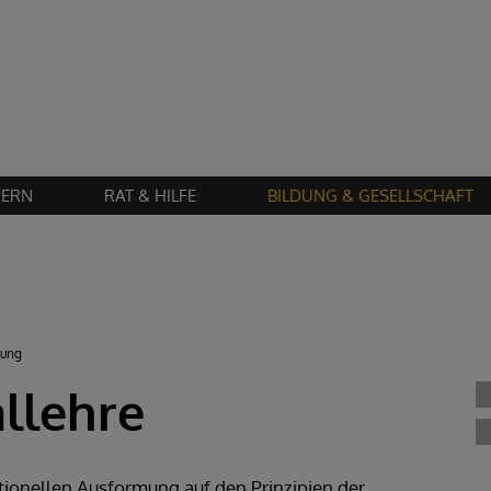
Zustimmung erforderlich!
en Sie
Cookies von "matomo"
und
laden Sie die Seite neu
, um diesen Inhalt 
IERN
RAT & HILFE
BILDUNG & GESELLSCHAFT
tung
allehre
aditionellen Ausformung auf den Prinzipien der