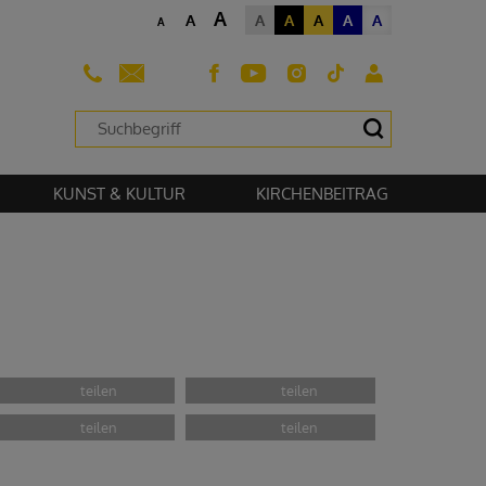
A
A
A
A
A
A
A
A
sehen zu können.
KUNST & KULTUR
KIRCHENBEITRAG