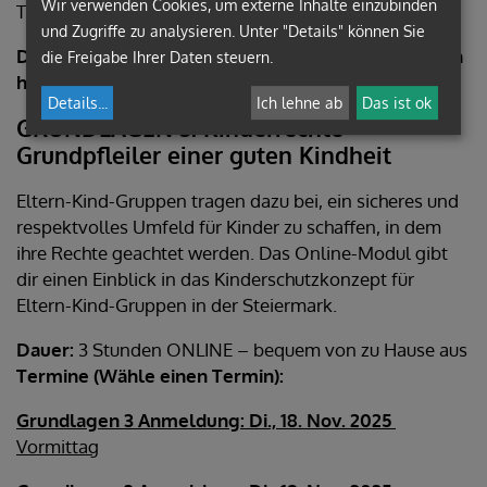
Wir verwenden Cookies, um externe Inhalte einzubinden
Treffen ebenso herzlich willkommen.
und Zugriffe zu analysieren. Unter "Details" können Sie
Der nächste Termin für "Grundlagen 2" wird zeitnah
die Freigabe Ihrer Daten steuern.
hier bekanntgegeben.
Details
...
Ich lehne ab
Das ist ok
GRUNDLAGEN 3: Kinderrechte –
Grundpfleiler einer guten Kindheit
Eltern-Kind-Gruppen tragen dazu bei, ein sicheres und
respektvolles Umfeld für Kinder zu schaffen, in dem
ihre Rechte geachtet werden. Das Online-Modul gibt
dir einen Einblick in das Kinderschutzkonzept für
Eltern-Kind-Gruppen in der Steiermark.
Dauer:
3 Stunden ONLINE – bequem von zu Hause aus
Termine (Wähle einen Termin):
Grundlagen 3 Anmeldung: Di., 18. Nov. 2025
Vormittag