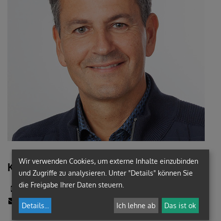
Wir verwenden Cookies, um externe Inhalte einzubinden
Kontakt:
und Zugriffe zu analysieren. Unter "Details" können Sie
die Freigabe Ihrer Daten steuern.
+43 (676) 8742-6896
johannes.holzschuh@graz-seckau.at
Details
...
Ich lehne ab
Das ist ok