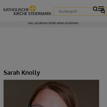
Zustimmung erforderlich!
Bitte akzeptieren Sie
Cookies von "matomo"
und
laden Sie die Seite
neu
, um diesen Inhalt sehen zu können.
Sarah Knolly