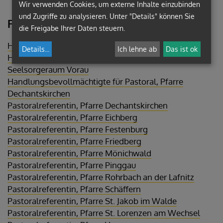
Wir verwenden Cookies, um externe Inhalte einzubinden
und Zugriffe zu analysieren. Unter "Details" können Sie
Funktion/en:
die Freigabe Ihrer Daten steuern.
Handlungsbevollmächtigte für Pastoral, Pfarre Vorau
Details
...
Ich lehne ab
Das ist ok
Handlungsbevollmächtigte für Pastoral,
Seelsorgeraum Vorau
Handlungsbevollmächtigte für Pastoral, Pfarre
Dechantskirchen
Pastoralreferentin, Pfarre Dechantskirchen
Pastoralreferentin, Pfarre Eichberg
Pastoralreferentin, Pfarre Festenburg
Pastoralreferentin, Pfarre Friedberg
Pastoralreferentin, Pfarre Mönichwald
Pastoralreferentin, Pfarre Pinggau
Pastoralreferentin, Pfarre Rohrbach an der Lafnitz
Pastoralreferentin, Pfarre Schäffern
Pastoralreferentin, Pfarre St. Jakob im Walde
Pastoralreferentin, Pfarre St. Lorenzen am Wechsel