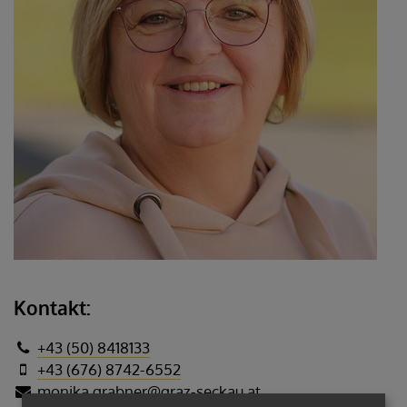
Kontakt:
+43 (50) 8418133
+43 (676) 8742-6552
monika.grabner@graz-seckau.at