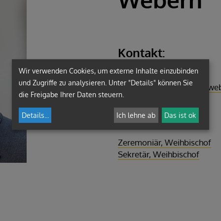
Kontakt:
Wir verwenden Cookies, um externe Inhalte einzubinden
+43 (316) 8041-406
und Zugriffe zu analysieren. Unter "Details" können Sie
domenik.kainzinger-we
die Freigabe Ihrer Daten steuern.
Details
...
Ich lehne ab
Das ist ok
Funktion/en:
Zeremoniär, Weihbischof
Sekretär, Weihbischof