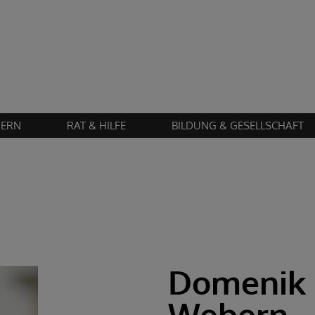
Zustimmung erforderlich!
en Sie
Cookies von "matomo"
und
laden Sie die Seite neu
, um diesen Inhalt 
IERN
RAT & HILFE
BILDUNG & GESELLSCHAFT
Domenik 
Webern