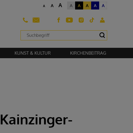
A
A
A
A
A
A
A
A
sehen zu können.
KUNST & KULTUR
KIRCHENBEITRAG
Kainzinger-