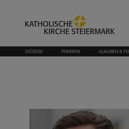
Bitte akzeptier
DIÖZESE
PFARREN
GLAUBEN & FE