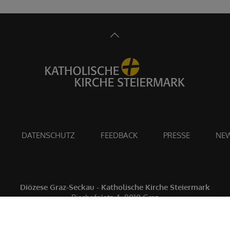
DATENSCHUTZ
FEEDBACK
PRESSE
NEW
Diözese Graz-Seckau - Katholische Kirche Steiermark
Bischofplatz 4, 8010 Graz
0316 8041-0
ordinariat@graz-seckau.at