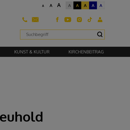
A
A
A
A
A
A
A
A
sehen zu können.
KUNST & KULTUR
KIRCHENBEITRAG
euhold