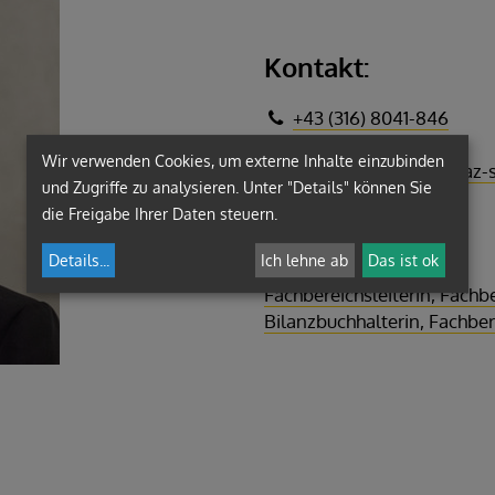
Kontakt:
+43 (316) 8041-846
+43 (676) 8742-2818
Wir verwenden Cookies, um externe Inhalte einzubinden
monika.neuhold@graz-s
und Zugriffe zu analysieren. Unter "Details" können Sie
die Freigabe Ihrer Daten steuern.
Funktion/en:
Details
...
Ich lehne ab
Das ist ok
Fachbereichsleiterin, Fac
Bilanzbuchhalterin, Fachb