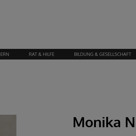
Zustimmung erforderlich!
en Sie
Cookies von "matomo"
und
laden Sie die Seite neu
, um diesen Inhalt 
IERN
RAT & HILFE
BILDUNG & GESELLSCHAFT
Monika N