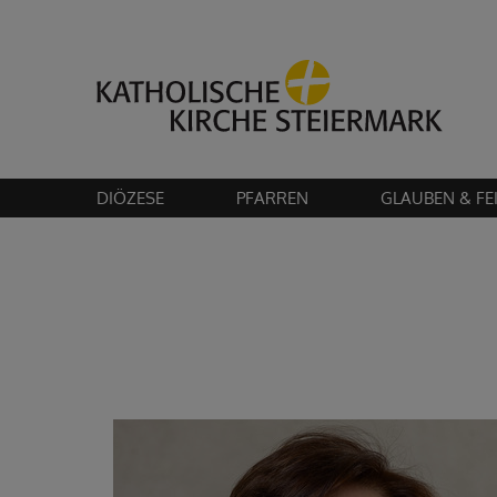
Bitte akzeptier
DIÖZESE
PFARREN
GLAUBEN & FE