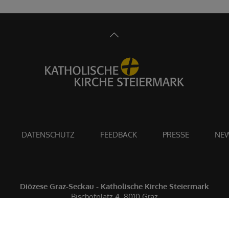
DATENSCHUTZ
FEEDBACK
PRESSE
NEW
Diözese Graz-Seckau - Katholische Kirche Steiermark
Bischofplatz 4, 8010 Graz
0316 8041-0
ordinariat@graz-seckau.at