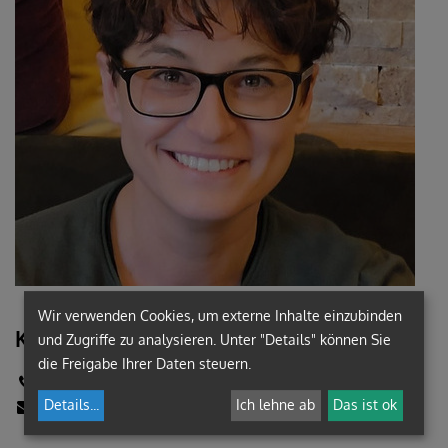
Wir verwenden Cookies, um externe Inhalte einzubinden
Kontakt:
und Zugriffe zu analysieren. Unter "Details" können Sie
die Freigabe Ihrer Daten steuern.
+43 (3112) 2517-0
renee.hirschmann@graz-seckau.at
Details
...
Ich lehne ab
Das ist ok