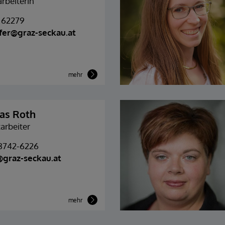
rbeiterin
) 62279
ofer@graz-seckau.at
mehr
as Roth
arbeiter
 8742-6226
graz-seckau.at
mehr