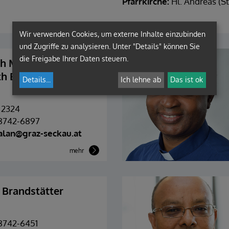
Pfarrkirche:
Hl. Andreas (S
Wir verwenden Cookies, um externe Inhalte einzubinden
und Zugriffe zu analysieren. Unter "Details" können Sie
die Freigabe Ihrer Daten steuern.
ph Mangalan-
h Bakk. CMI.
Details
...
Ich lehne ab
Das ist ok
 2324
 8742-6897
alan@graz-seckau.at
mehr
 Brandstätter
 8742-6451