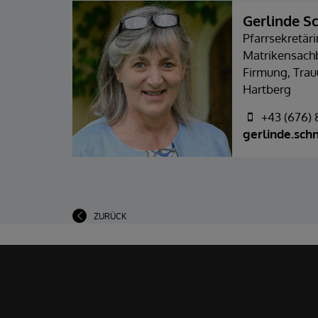
Gerlinde S
Pfarrsekretäri
Matrikensachb
Firmung, Tra
Hartberg
+43 (676)
gerlinde.sch
ZURÜCK