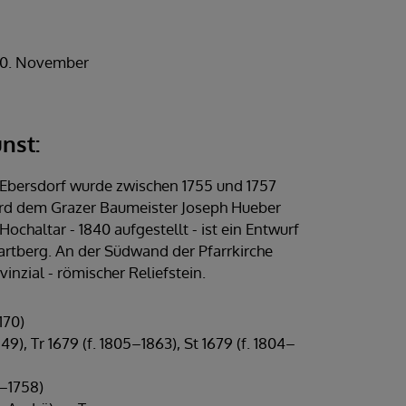
30. November
nst:
n Ebersdorf wurde zwischen 1755 und 1757
wird dem Grazer Baumeister Joseph Hueber
ochaltar - 1840 aufgestellt - ist ein Entwurf
rtberg. An der Südwand der Pfarrkirche
vinzial - römischer Reliefstein.
170)
49), Tr 1679 (f. 1805–1863), St 1679 (f. 1804–
6–1758)