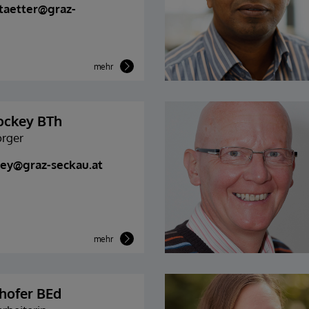
taetter@graz-
mehr
ockey BTh
orger
ey@graz-seckau.at
mehr
nhofer BEd