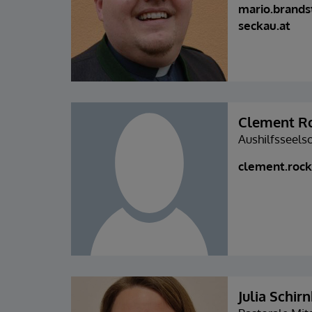
mario.brands
seckau.at
Clement R
Aushilfsseels
clement.rock
Julia Schir