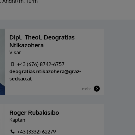
t. Andrä) m. Turm
Dipl.-Theol. Deogratias
Ntikazohera
Vikar
+43 (676) 8742-6757
deogratias.ntikazohera@graz-
seckau.at
mehr
Roger Rubakisibo
Kaplan
+43 (3332) 62279