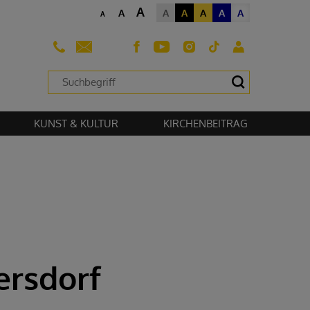
A
A
A
A
A
A
A
A
sehen zu können.
KUNST & KULTUR
KIRCHENBEITRAG
ersdorf