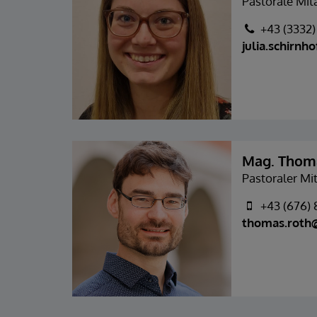
Pastorale Mita
+43 (3332
julia.schirnh
Mag. Thom
Pastoraler Mit
+43 (676)
thomas.roth@