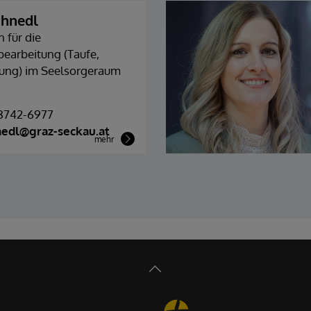
chnedl
n für die
earbeitung (Taufe,
uung) im Seelsorgeraum
 8742-6977
nedl@graz-seckau.at
mehr