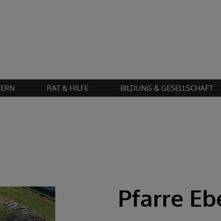
Zustimmung erforderlich!
en Sie
Cookies von "matomo"
und
laden Sie die Seite neu
, um diesen Inhalt 
IERN
RAT & HILFE
BILDUNG & GESELLSCHAFT
Pfarre Eb