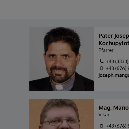
Pater Jose
Kochupylot
Pfarrer
+43 (3333)
+43 (676)
joseph.mang
Mag. Mario
Vikar
+43 (676)