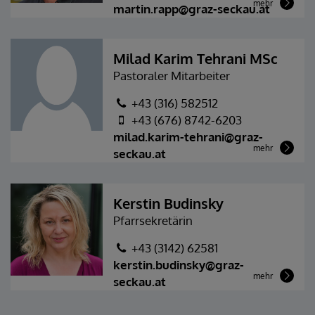
mehr
martin.rapp@graz-seckau.at
Milad Karim Tehrani MSc
Pastoraler Mitarbeiter
+43 (316) 582512
+43 (676) 8742-6203
milad.karim-tehrani@graz-
mehr
seckau.at
Kerstin Budinsky
Pfarrsekretärin
+43 (3142) 62581
kerstin.budinsky@graz-
mehr
seckau.at