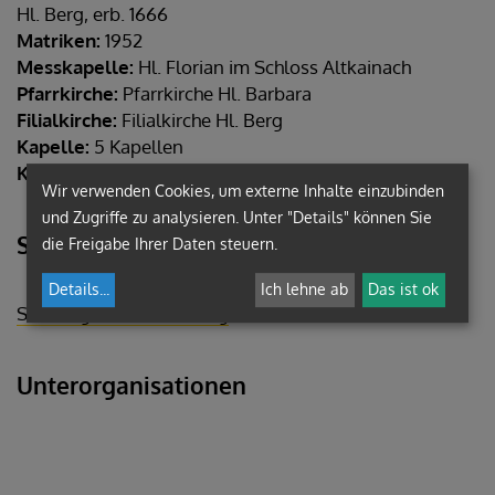
Hl. Berg, erb. 1666
Matriken:
1952
Messkapelle:
Hl. Florian im Schloss Altkainach
Pfarrkirche:
Pfarrkirche Hl. Barbara
Filialkirche:
Filialkirche Hl. Berg
Kapelle:
5 Kapellen
Kapelle:
Kapelle
Wir verwenden Cookies, um externe Inhalte einzubinden
und Zugriffe zu analysieren. Unter "Details" können Sie
Seelsorgeraum
die Freigabe Ihrer Daten steuern.
Details
...
Ich lehne ab
Das ist ok
Seelsorgeraum Voitsberg
Unterorganisationen