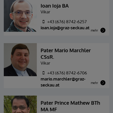
Ioan Ioja BA
Vikar
+43 (676) 8742-6257
ioan.ioja@graz-seckau.at
mehr
Pater Mario Marchler
CSsR.
Vikar
+43 (676) 8742-6706
mario.marchler@graz-
mehr
seckau.at
Pater Prince Mathew BTh
MA MF