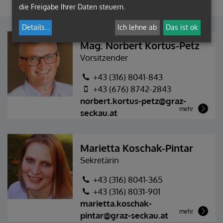
die Freigabe Ihrer Daten steuern.
Details
...
Ich lehne ab
Das ist ok
Mag. Norbert Kortus-Petz
Vorsitzender
+43 (316) 8041-843
+43 (676) 8742-2843
norbert.kortus-petz@graz-
mehr
seckau.at
Marietta Koschak-Pintar
Sekretärin
+43 (316) 8041-365
+43 (316) 8031-901
marietta.koschak-
mehr
pintar@graz-seckau.at