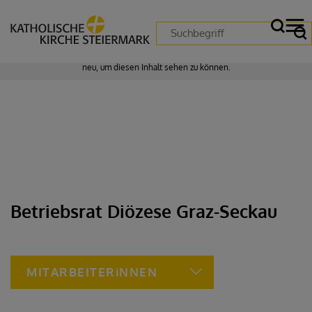
Zustimmung erforderlich!
Bitte akzeptieren Sie
Cookies von "matomo"
und
laden Sie die Seite
neu
, um diesen Inhalt sehen zu können.
Betriebsrat Diözese Graz-Seckau
MITARBEITERiNNEN