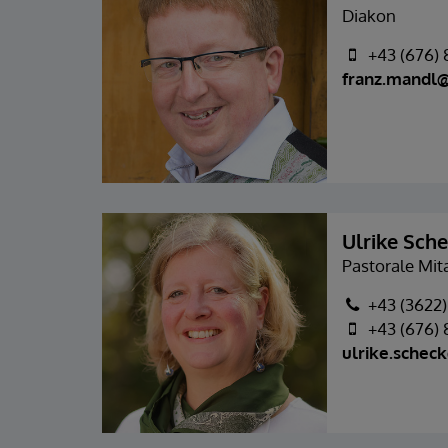
Diakon
+43 (676)
franz.mandl@
Ulrike Sch
Pastorale Mita
+43 (3622)
+43 (676)
ulrike.schec