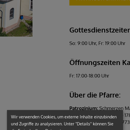
Gottesdienstzeiten
So: 9:00 Uhr, Fr: 19:00 Uhr
Öffnungszeiten Ka
Fr: 17:00-18:00 Uhr
Über die Pfarre:
Patrozinium:
Schmerzen Mar
Pfarre err.:
1892 (Lokalie 17
Wir verwenden Cookies, um externe Inhalte einzubinden
Pfarrkirche erb.:
1766–1773
und Zugriffe zu analysieren. Unter "Details" können Sie
Matriken:
1789