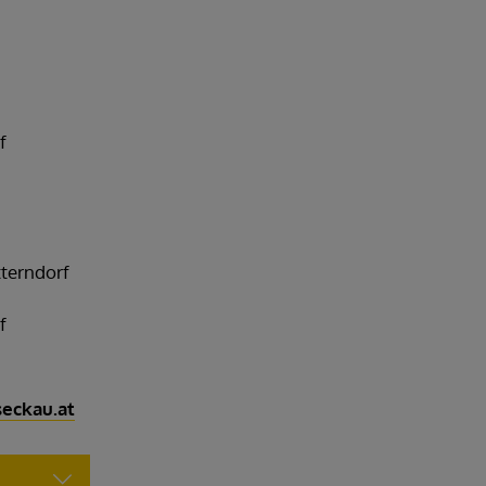
f
tterndorf
f
eckau.at
N