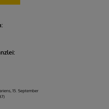
:
nzlei:
iens, 15. September
87)