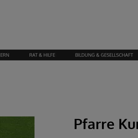
Zustimmung erforderlich!
en Sie
Cookies von "matomo"
und
laden Sie die Seite neu
, um diesen Inhalt 
IERN
RAT & HILFE
BILDUNG & GESELLSCHAFT
Pfarre Ku