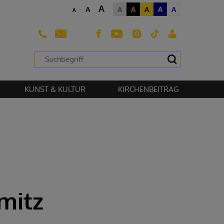
A
A
A
A
A
A
A
A
sehen zu können.
KUNST & KULTUR
KIRCHENBEITRAG
mitz