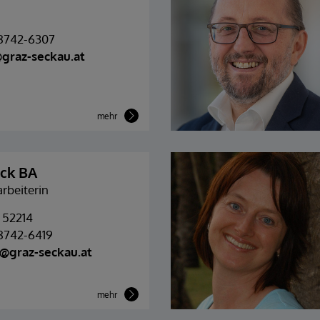
 8742-6307
graz-seckau.at
mehr
eck BA
rbeiterin
 52214
 8742-6419
k@graz-seckau.at
mehr