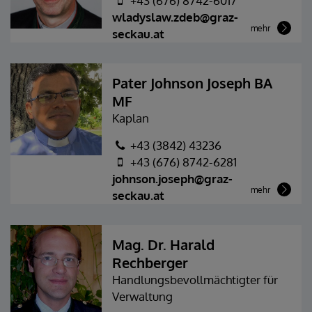
+43 (676) 8742-6017
wladyslaw.zdeb@graz-
mehr
seckau.at
Pater Johnson Joseph BA
MF
Kaplan
+43 (3842) 43236
+43 (676) 8742-6281
johnson.joseph@graz-
mehr
seckau.at
Mag. Dr. Harald
Rechberger
Handlungsbevollmächtigter für
Verwaltung