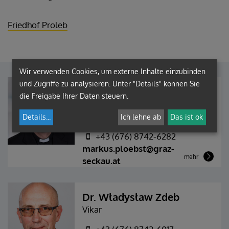
Friedhof Proleb
Wir verwenden Cookies, um externe Inhalte einzubinden
und Zugriffe zu analysieren. Unter "Details" können Sie
Msgr. Dr. Markus J. Plöbst
die Freigabe Ihrer Daten steuern.
Pfarrer
Details
...
Ich lehne ab
Das ist ok
+43 (3842) 43236
+43 (676) 8742-6282
markus.ploebst@graz-
mehr
seckau.at
Dr. Władysław Zdeb
Vikar