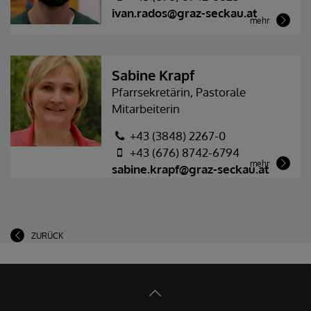
ivan.rados@graz-seckau.at
mehr
Sabine Krapf
Pfarrsekretärin, Pastorale
Mitarbeiterin
+43 (3848) 2267-0
+43 (676) 8742-6794
mehr
sabine.krapf@graz-seckau.at
ZURÜCK