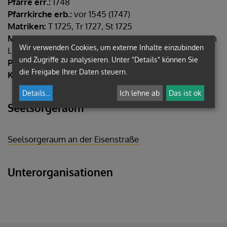
Pfarre err.:
1748
Pfarrkirche erb.:
vor 1545 (1747)
Matriken:
T 1725, Tr 1727, St 1725
Messkapelle:
Wandaukapelle (Maria unter den sieben
Wir verwenden Cookies, um externe Inhalte einzubinden
Linden)
und Zugriffe zu analysieren. Unter "Details" können Sie
Pfarrkirche:
Pfarrkirche Hl. Johannes der Täufer
die Freigabe Ihrer Daten steuern.
Kapelle:
Kapelle
Details
...
Ich lehne ab
Das ist ok
Seelsorgeraum
Seelsorgeraum an der Eisenstraße
Unterorganisationen