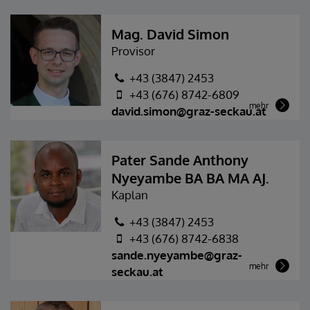
Mag. David Simon
Provisor
+43 (3847) 2453
+43 (676) 8742-6809
mehr
david.simon@graz-seckau.at
Pater Sande Anthony
Nyeyambe BA BA MA AJ.
Kaplan
+43 (3847) 2453
+43 (676) 8742-6838
sande.nyeyambe@graz-
mehr
seckau.at