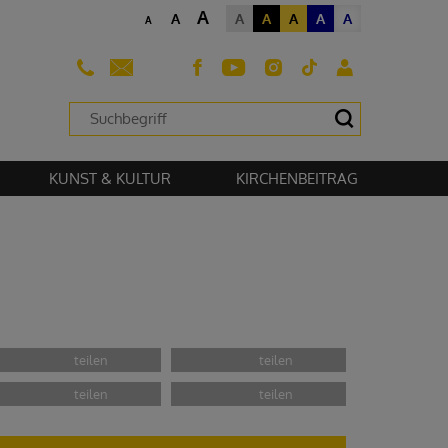
A
A
A
A
A
A
A
A
sehen zu können.
KUNST & KULTUR
KIRCHENBEITRAG