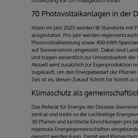
Umsetzung vor Ort maßgeblich voran.
70 Photovoltaikanlagen in der 
Allein im Jahr 2025 wurden 18 Standorte mit
ausgestattet. Pro Jahr werden eigenverbrauc
Photovoltaikleistung sowie 400 kWh Speicherk
auf Sonnenstrom umgestellt. Dabei sind La
und tragen wesentlich zur Umsetzbarkeit der P
Aktuell wird zusätzlich zur Eigenproduktion
zugekauft, um den Energiebedarf der Pfarren 
Ziel ist es, diesen Zukauf Schritt für Schritt
Klimaschutz als gemeinschaftlic
Das Referat für Energie der Diözese überni
zentral und treibt so die nachhaltige Energie
30 Pfarren und kirchliche Einrichtungen pro J
regionale Energiegemeinschaften eingebunde
genutzt werden kann. Damit wird Klimaschutz 