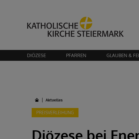
Bitte akzeptier
DIÖZESE
PFARREN
GLAUBEN & FE
Aktuelles
PREISVERLEIHUNG
Diözese bei Ene