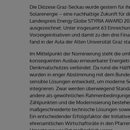
Die Diözese Graz-Seckau wurde gestern für ihr
Solarenergie – eine nachhaltige Zukunft für d
Landespreis Energy Globe STYRIA AWARD 2026
ausgezeichnet. Unter insgesamt 63 Einreichun
Vorzeigeinitiativen und damit zu den drei Final
fand in der Aula der Alten Universität Graz sta
Im Mittelpunkt der Nominierung steht die umf
konsequenten Ausbau erneuerbarer Energiet
Denkmalschutzes verbindet. Da rund die Hälf
wurden in enger Abstimmung mit dem Bundes
sensible Lösungen entwickelt, um moderne So
integrieren. Zwar werden überwiegend Standa
andere als gewöhnlichen Rahmenbedingunge
Zählpunkten und die Modernisierung bestehe
maßgeschneiderte technische Lösungen sowie
Ein entscheidender Erfolgsfaktor der Initiative
ehrenamtlichen Wirtschaftsräte in den Pfarren.