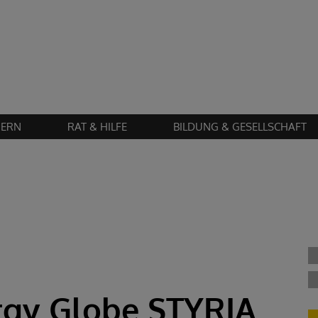
Zustimmung erforderlich!
en Sie
Cookies von "matomo"
und
laden Sie die Seite neu
, um diesen Inhalt 
IERN
RAT & HILFE
BILDUNG & GESELLSCHAFT
rgy Globe STYRIA