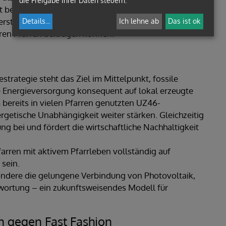
die Freigabe Ihrer Daten steuern.
 beschritten und kann auch durch eine gezielte
rstützt werden, wodurch Gläubige unmittelbar zur
Details
...
Ich lehne ab
Das ist ok
ren Pfarren beitragen können.
rategie steht das Ziel im Mittelpunkt, fossile
ie Energieversorgung konsequent auf lokal erzeugte
bereits in vielen Pfarren genutzten UZ46-
ergetische Unabhängigkeit weiter stärken. Gleichzeitig
ung bei und fördert die wirtschaftliche Nachhaltigkeit
Pfarren mit aktivem Pfarrleben vollständig auf
sein.
sondere die gelungene Verbindung von Photovoltaik,
wortung – ein zukunftsweisendes Modell für
en gegen Fast Fashion