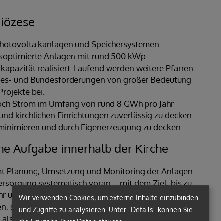
Diözese
 Photovoltaikanlagen und Speichersystemen
hsoptimierte Anlagen mit rund 500 kWp
apazität realisiert. Laufend werden weitere Pfarren
ndes- und Bundesförderungen von großer Bedeutung
rojekte bei.
 noch Strom im Umfang von rund 8 GWh pro Jahr
und kirchlichen Einrichtungen zuverlässig zu decken.
 zu minimieren und durch Eigenerzeugung zu decken.
he Aufgabe innerhalb der Kirche
mmt Planung, Umsetzung und Monitoring der Anlagen
versorgung systematisch voran – mit dem Ziel, bis zu
ahr umzustellen. Parallel dazu werden die Anlagen in
Wir verwenden Cookies, um externe Inhalte einzubinden
n, sodass überschüssige Energie gemeinschaftlich
und Zugriffe zu analysieren. Unter "Details" können Sie
als gemeinschaftliche Aufgabe innerhalb der Kirche