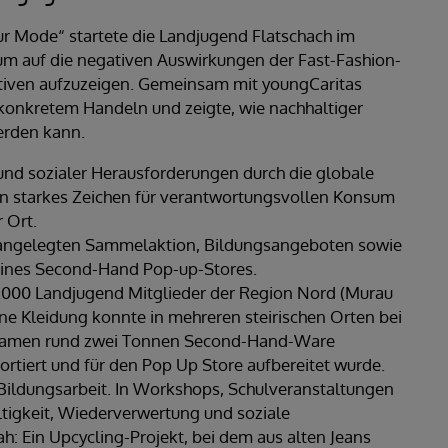
ur Mode“ startete die Landjugend Flatschach im
 um auf die negativen Auswirkungen der Fast-Fashion-
tiven aufzuzeigen. Gemeinsam mit youngCaritas
konkretem Handeln und zeigte, wie nachhaltiger
erden kann.
d sozialer Herausforderungen durch die globale
in starkes Zeichen für verantwortungsvollen Konsum
 Ort.
großangelegten Sammelaktion, Bildungsangeboten sowie
eines Second-Hand Pop-up-Stores.
000 Landjugend Mitglieder der Region Nord (Murau
ne Kleidung konnte in mehreren steirischen Orten bei
kamen rund zwei Tonnen Second-Hand-Ware
tiert und für den Pop Up Store aufbereitet wurde.
e Bildungsarbeit. In Workshops, Schulveranstaltungen
igkeit, Wiederverwertung und soziale
h: Ein Upcycling-Projekt, bei dem aus alten Jeans