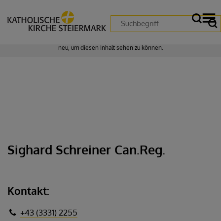
Zustimmung erforderlich!
Bitte akzeptieren Sie
Cookies von "matomo"
und
laden Sie die Seite
neu
, um diesen Inhalt sehen zu können.
Sighard Schreiner Can.Reg.
Kontakt:
+43 (3331) 2255