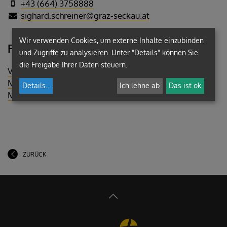
+43 (664) 3758888
sighard.schreiner@graz-seckau.at
Wir verwenden Cookies, um externe Inhalte einzubinden
Funktion/en:
und Zugriffe zu analysieren. Unter "Details" können Sie
die Freigabe Ihrer Daten steuern.
Vikar, Pfarre Festenburg
Mitglied, Stift Vorau
Details
...
Ich lehne ab
Das ist ok
Mitglied, Augustiner-Chorherren
ZURÜCK