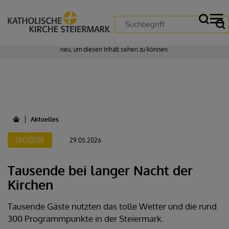
Zustimmung erforderlich!
Bitte akzeptieren Sie
Cookies von "matomo"
und
laden Sie die Seite
neu
, um diesen Inhalt sehen zu können.
Aktuelles
DIÖZESE
29.05.2026
Tausende bei langer Nacht der
Kirchen
Tausende Gäste nutzten das tolle Wetter und die rund
300 Programmpunkte in der Steiermark.