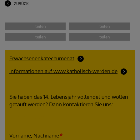
ZURÜCK
Erwachsenenkatechumenat
Informationen auf www.katholisch-werden.de
Sie haben das 14. Lebensjahr vollendet und wollen
getauft werden? Dann kontaktieren Sie uns:
Erstkontakt
Verification code
Verification code
Session ID
Secondary phone
Secondary phone
Vorname, Nachname
*