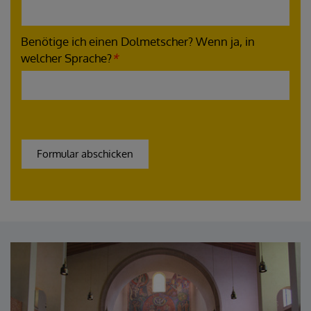
Benötige ich einen Dolmetscher? Wenn ja, in
welcher Sprache?
*
URL
Tracking ID
Homepage
Reference