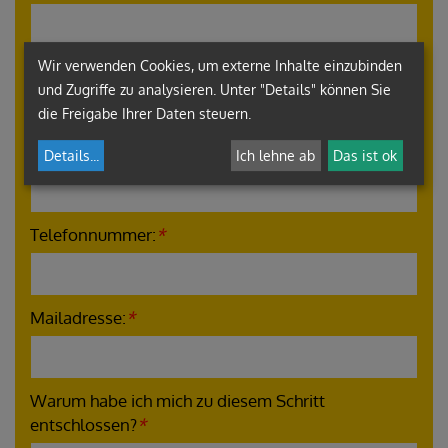
Wir verwenden Cookies, um externe Inhalte einzubinden
Geburtsdatum
*
und Zugriffe zu analysieren. Unter "Details" können Sie
die Freigabe Ihrer Daten steuern.
Adresse
*
Details
...
Ich lehne ab
Das ist ok
Telefonnummer:
*
Mailadresse:
*
Warum habe ich mich zu diesem Schritt
entschlossen?
*