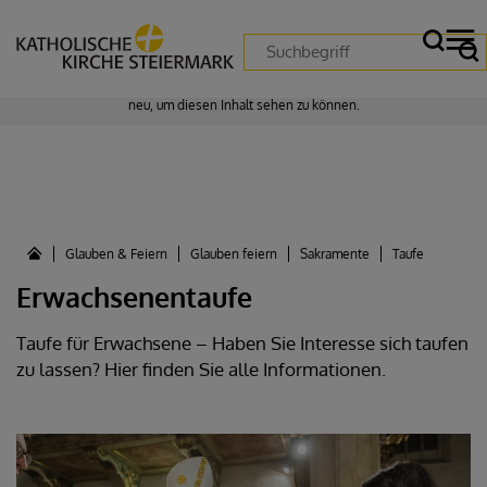
Zustimmung erforderlich!
Bitte akzeptieren Sie
Cookies von "matomo"
und
laden Sie die Seite
neu
, um diesen Inhalt sehen zu können.
Glauben & Feiern
Glauben feiern
Sakramente
Taufe
Erwachsenentaufe
Taufe für Erwachsene – Haben Sie Interesse sich taufen
zu lassen? Hier finden Sie alle Informationen.