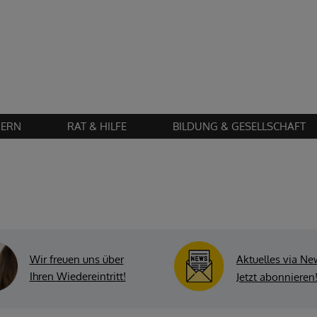
Zustimmung erforderlich!
en Sie
Cookies von "matomo"
und
laden Sie die Seite neu
, um diesen Inhalt 
IERN
RAT & HILFE
BILDUNG & GESELLSCHAFT
Wir freuen uns über
Aktuelles via Ne
Ihren Wiedereintritt!
Jetzt abonnieren