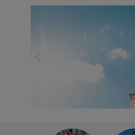
ze-
llen für die
stung dar.
as stellt ein