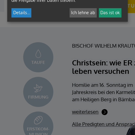
die Freigabe Ihrer Daten steuern.
MEHR AKTU
Details
...
Ich lehne ab
Das ist ok
BISCHOF WILHELM KRAU
Christsein: wie ER 
TAUFE
leben versuchen
Homilie am 16. Sonntag im
Jahreskreis bei den Karmeli
FIRMUNG
am Heiligen Berg in Bärnba
weiterlesen
Alle Predigten und Anspra
ERSTKOM
MUNION