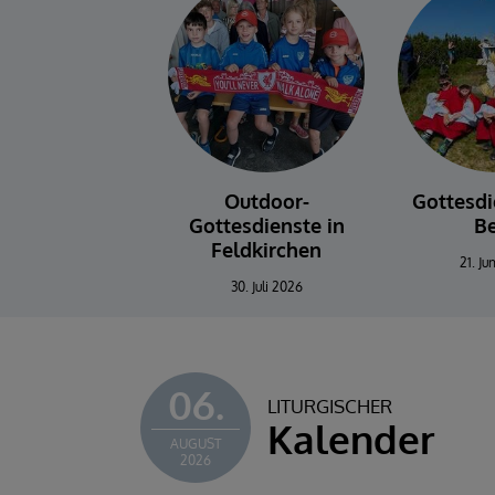
Outdoor-
Gottesd
Gottesdienste in
B
Feldkirchen
21. Ju
30. Juli 2026
06.
LITURGISCHER
Kalender
AUGUST
2026