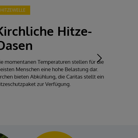
SOMMERKIRCHE
Berggottesdienste
- dem Himmel
ganz nah
ie Berggottesdienste unserer Diözese
erbinden spirituelle Impulse mit dem
esonderen Erlebnis der steirischen
erglandschaft.