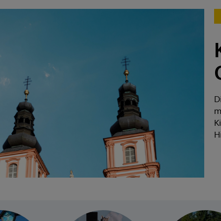
D
v
b
B