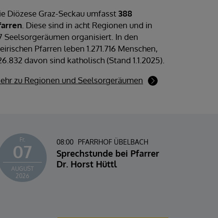
ie Diözese Graz-Seckau umfasst
388
farren
. Diese sind in acht Regionen und in
7 Seelsorgeräumen organisiert. In den
teirischen Pfarren leben 1.271.716 Menschen,
26.832 davon sind katholisch (Stand 1.1.2025).
ehr zu Regionen und Seelsorgeräumen
Fr.
Fr.
08:00
PFARRHOF ÜBELBACH
07
0
Sprechstunde bei Pfarrer
Dr. Horst Hüttl
AUGUST
AUG
2026
202