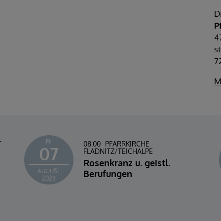
D
P
4
s
7
M
Fr.
T
08:00
PFARRKIRCHE
07
FLADNITZ/TEICHALPE
Rosenkranz u. geistl.
AUGUST
Berufungen
2026