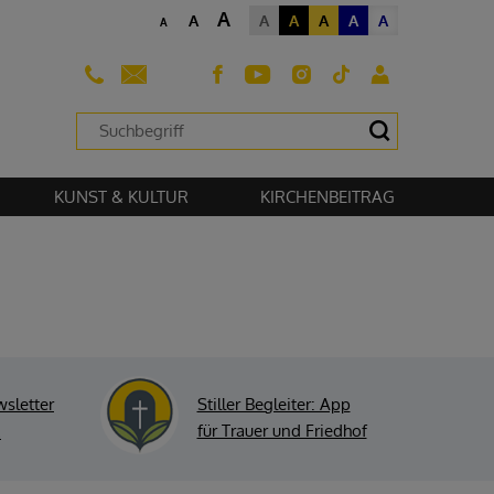
A
A
A
A
A
A
A
A
sehen zu können.
KUNST & KULTUR
KIRCHENBEITRAG
wsletter
Stiller Begleiter: App
für Trauer und Friedhof
!