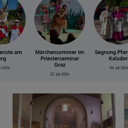
ienste am
Märchensommer im
Segnung Pfar
erg
Priesterseminar
Kalsdor
Graz
ni 2026
04. Juli 202
22. Juli 2026