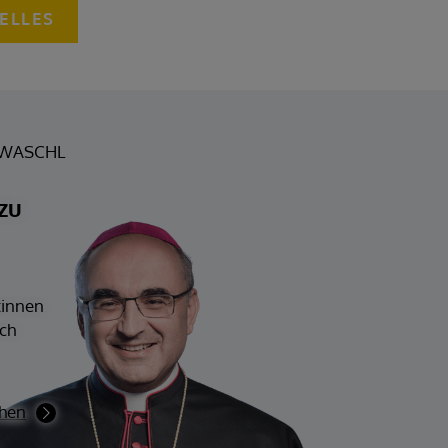
ELLES
TWASCHL
zu
tinnen
ch
chen