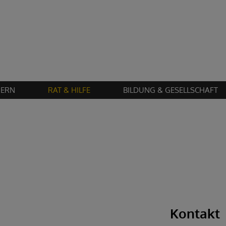
Zustimmung erforderlich!
en Sie
Cookies von "matomo"
und
laden Sie die Seite neu
, um diesen Inhalt 
IERN
RAT & HILFE
BILDUNG & GESELLSCHAFT
Kontakt