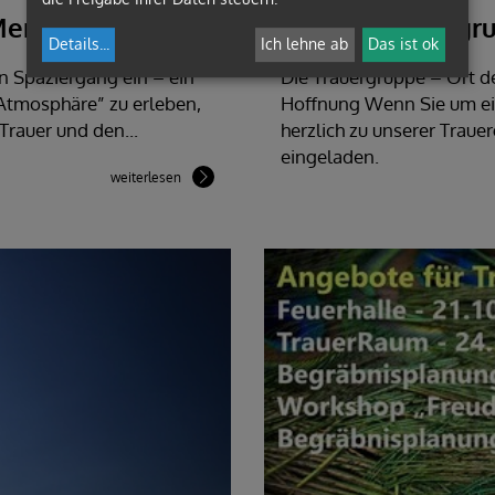
 Menschen
Offene Trauergru
Details
...
Ich lehne ab
Das ist ok
 Spaziergang ein – ein
Die Trauergruppe – Ort d
 Atmosphäre” zu erleben,
Hoffnung Wenn Sie um ein
Trauer und den...
herzlich zu unserer Trau
eingeladen.
weiterlesen