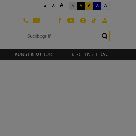
A
A
A
A
A
A
A
A
sehen zu können.
KUNST & KULTUR
KIRCHENBEITRAG