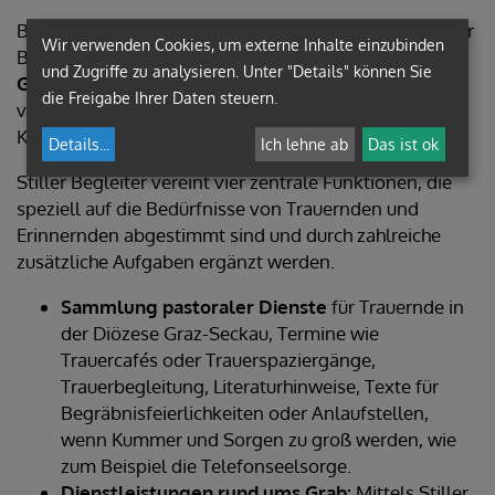
Bei diesen Überlegungen sind wir schließlich auf Stiller
Wir verwenden Cookies, um externe Inhalte einzubinden
Begleiter gekommen. „Stiller Begleiter“ gibt es als
und Zugriffe zu analysieren. Unter "Details" können Sie
Gratis-App
und auch als Webversion. Die App wurde
die Freigabe Ihrer Daten steuern.
von der Diözese Graz-Seckau zusammen mit einem
Kooperationspartner realisiert.
Details
...
Ich lehne ab
Das ist ok
Stiller Begleiter vereint vier zentrale Funktionen, die
speziell auf die Bedürfnisse von Trauernden und
Erinnernden abgestimmt sind und durch zahlreiche
zusätzliche Aufgaben ergänzt werden.
Sammlung pastoraler Dienste
für Trauernde in
der Diözese Graz-Seckau, Termine wie
Trauercafés oder Trauerspaziergänge,
Trauerbegleitung, Literaturhinweise, Texte für
Begräbnisfeierlichkeiten oder Anlaufstellen,
wenn Kummer und Sorgen zu groß werden, wie
zum Beispiel die Telefonseelsorge.
Dienstleistungen rund ums Grab:
Mittels Stiller