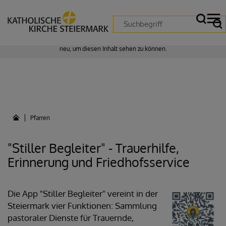
Zustimmung erforderlich!
Bitte akzeptieren Sie
Cookies von "matomo"
und
laden Sie die Seite
neu
, um diesen Inhalt sehen zu können.
Pfarren
"Stiller Begleiter" - Trauerhilfe,
Erinnerung und Friedhofsservice
Die App "Stiller Begleiter" vereint in der
Steiermark vier Funktionen: Sammlung
pastoraler Dienste für Trauernde,