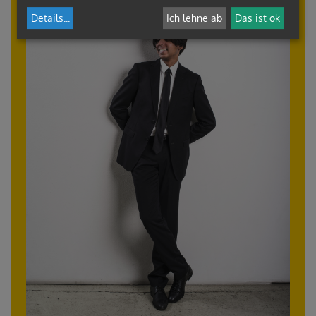
Details
...
Ich lehne ab
Das ist ok