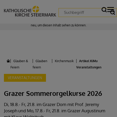
Zustimmung erforderlich!
Bitte akzeptieren Sie
Cookies von "matomo"
und
laden Sie die Seite
neu
, um diesen Inhalt sehen zu können.
Glauben &
Glauben
Kirchenmusik
Artikel KiMu
Feiern
feiern
Veranstaltungen
VERANSTALTUNGEN
Grazer Sommerorgelkurse 2026
Di, 18.8.- Fr, 21.8. im Grazer Dom mit Prof. Jeremy
Joseph und Mo, 17.8.- Fr, 21.8. im Grazer Augustinum
mit Klaus Waltritsch