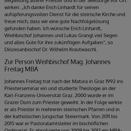
Begleitung älterer Priester und in der Seelsorge vor Ort
wirken. „Ich danke Erich Linhardt für seinen
aufopferungsvollen Dienst für die steirische Kirche und
freue mich, dass wir eine gute Nachfolgelösung
gefunden haben. Ich wünsche Erich Linhardt,
Weihbischof Johannes und Lukas Grangl viel Segen
und alles Gute für ihre zukünftigen Aufgaben“, so
Diözesanbischof Dr. Wilhelm Krautwaschl.
Zur Person Weihbischof Mag. Johannes
Freitag MBA
Johannes Freitag trat nach der Matura in Graz 1992 ins
Priesterseminar ein und studierte Theologie an der
Karl-Franzens-Universität Graz. 2000 wurde er im
Grazer Dom zum Priester geweiht. In der Folge wirkte
er als Priester in mehreren steirischen Pfarren und in
der katholischen Jungschar Steiermark. Von 2011 bis
2015 war er Pastoralamtsleiter im bischöflichen
Ordinariat. Er absolvierte von 2009 bis 2012 ein MBA-