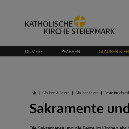
Bitte akzeptier
DIÖZESE
PFARREN
GLAUBEN & FE
Glauben & Feiern
Glauben feiern
Feste im Jahres
Sakramente und
Die Sakramente und die Feste im Kirchenjahr b