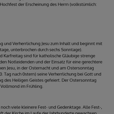
Hochfest der Erscheinung des Herrn (volkstümlich:
ng und Verherrlichung Jesu zum Inhalt und beginnt mit
ntage, unterbrochen durch sechs Sonntage).
d Karfreitag sind für katholische Gläubige strenge
den Notleidenden und der Einsatz für eine gerechtere
ben Jesu, in der Osternacht und am Ostersonntag
0. Tag nach 0stern) seine Verherrlichung bei Gott und
ng des Heiligen Geistes gefeiert. Der Ostersonntag
 Vollmond im Frühling.
noch viele kleinere Fest- und Gedenktage. Alle Fest-,
ft der Kirche im Laufe der Jahrhunderte gewachsen