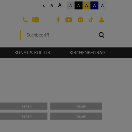
A
A
A
A
A
A
A
A
sehen zu können.
KUNST & KULTUR
KIRCHENBEITRAG