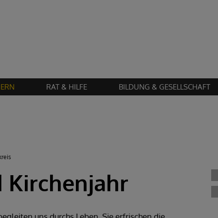
Zustimmung erforderlich!
en Sie
Cookies von "matomo"
und
laden Sie die Seite neu
, um diesen Inhalt 
IERN
RAT & HILFE
BILDUNG & GESELLSCHAFT
kreis
 Kirchenjahr
egleiten uns durchs Leben. Sie erfrischen die