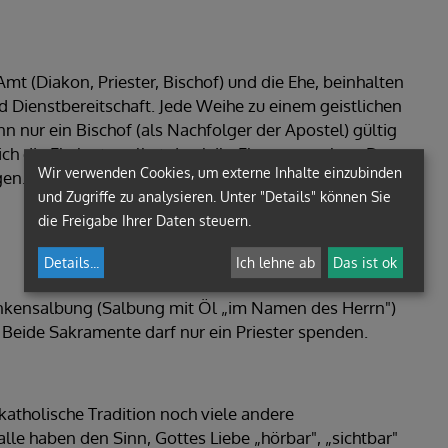
t (Diakon, Priester, Bischof) und die Ehe, beinhalten
d Dienstbereitschaft. Jede Weihe zu einem geistlichen
n nur ein Bischof (als Nachfolger der Apostel) gültig
ch die Eheleute selbst durch ihr Eheversprechen. Der
Wir verwenden Cookies, um externe Inhalte einzubinden
gen.
und Zugriffe zu analysieren. Unter "Details" können Sie
die Freigabe Ihrer Daten steuern.
Details
...
Ich lehne ab
Das ist ok
ankensalbung (Salbung mit Öl „im Namen des Herrn")
Beide Sakramente darf nur ein Priester spenden.
atholische Tradition noch viele andere
le haben den Sinn, Gottes Liebe „hörbar", „sichtbar"