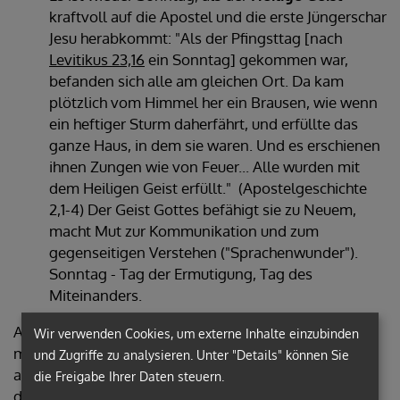
kraftvoll auf die Apostel und die erste Jüngerschar
Jesu herabkommt: "Als der Pfingsttag [nach
Levitikus 23,16
ein Sonntag] gekommen war,
befanden sich alle am gleichen Ort. Da kam
plötzlich vom Himmel her ein Brausen, wie wenn
ein heftiger Sturm daherfährt, und erfüllte das
ganze Haus, in dem sie waren. Und es erschienen
ihnen Zungen wie von Feuer... Alle wurden mit
dem Heiligen Geist erfüllt." (Apostelgeschichte
2,1-4) Der Geist Gottes befähigt sie zu Neuem,
macht Mut zur Kommunikation und zum
gegenseitigen Verstehen ("Sprachenwunder").
Sonntag - Tag der Ermutigung, Tag des
Miteinanders.
An diesem Sonntag - so erzählt die Apostelgeschichte
Wir verwenden Cookies, um externe Inhalte einzubinden
mit merkbar theologischem Interesse weiter - wächst
und Zugriffe zu analysieren. Unter "Details" können Sie
aus der Kraft des Heiligen Geistes die Gemeinschaft
die Freigabe Ihrer Daten steuern.
der
Kirche
: durch den
Dienst der Apostel
, durch die