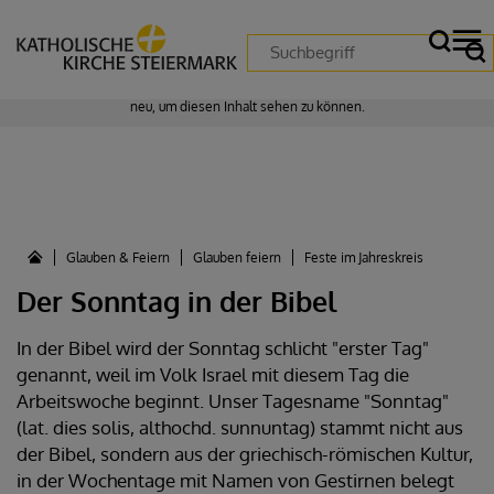
Zustimmung erforderlich!
Bitte akzeptieren Sie
Cookies von "matomo"
und
laden Sie die Seite
neu
, um diesen Inhalt sehen zu können.
Glauben & Feiern
Glauben feiern
Feste im Jahreskreis
Der Sonntag in der Bibel
In der Bibel wird der Sonntag schlicht "erster Tag"
genannt, weil im Volk Israel mit diesem Tag die
Arbeitswoche beginnt. Unser Tagesname "Sonntag"
(lat. dies solis, althochd. sunnuntag) stammt nicht aus
der Bibel, sondern aus der griechisch-römischen Kultur,
in der Wochentage mit Namen von Gestirnen belegt