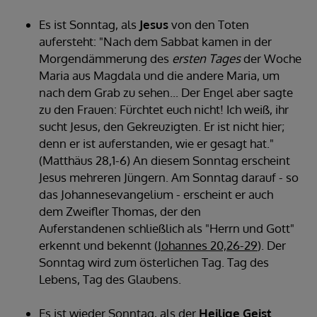
Es ist Sonntag, als
Jesus
von den Toten
aufersteht: "Nach dem Sabbat kamen in der
Morgendämmerung des
ersten Tages
der Woche
Maria aus Magdala und die andere Maria, um
nach dem Grab zu sehen... Der Engel aber sagte
zu den Frauen: Fürchtet euch nicht! Ich weiß, ihr
sucht Jesus, den Gekreuzigten. Er ist nicht hier;
denn er ist auferstanden, wie er gesagt hat."
(Matthäus 28,1-6) An diesem Sonntag erscheint
Jesus mehreren Jüngern. Am Sonntag darauf - so
das Johannesevangelium - erscheint er auch
dem Zweifler Thomas, der den
Auferstandenen schließlich als "Herrn und Gott"
erkennt und bekennt (
Johannes 20,26-29
). Der
Sonntag wird zum österlichen Tag. Tag des
Lebens, Tag des Glaubens.
Es ist wieder Sonntag, als der
Heilige Geist