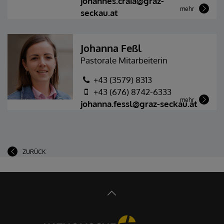
johannes.craia@graz-
mehr
seckau.at
Johanna Feßl
Pastorale Mitarbeiterin
+43 (3579) 8313
+43 (676) 8742-6333
mehr
johanna.fessl@graz-seckau.at
ZURÜCK