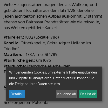
Viele Heiligenstatuen prägen den als Wolkengrund
gebildeten Hochaltar aus dem Jahr 1728, der ohne
jeden architektonischen Aufbau auskommt. Er stammt
ebenso von Balthasar Prandtstätter wie die reizvolle,
aus Wolken gebildete Kanzel.
Pfarre err.:
1892 (Lokalie 1786)
Kapelle:
Ofnerkapelle, Gekreuzigter Heiland im
Friedhof
Matriken:
T 1787, Tr u. St 1789
Pfarrkirche gen.:
um 1075
Pfarrkirche:
Pfarrkirche Allerheiligen
Friedhofskapelle:
Meßkapelle Gekreuzigter Heiland
Wir verwenden Cookies, um externe Inhalte einzubinden
und Zugriffe zu analysieren. Unter "Details" können Sie
die Freigabe Ihrer Daten steuern.
Seelsorgeraum
Details
...
Ich lehne ab
Das ist ok
Seelsorgeraum Pölsental