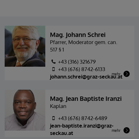
Mag. Johann Schrei
Pfarrer, Moderator gem. can.
517 § 1
+43 (316) 321679
+43 (676) 8742-6133
mehr
johann.schrei@graz-seckau.at
Mag. Jean Baptiste Iranzi
Kaplan
+43 (676) 8742-6489
jean-baptiste.iranzi@graz-
mehr
seckau.at