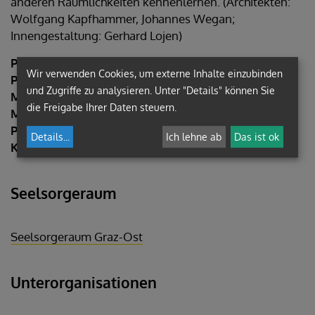
anderen Räumlichkeiten kennenlernen. (Architekten:
Wolfgang Kapfhammer, Johannes Wegan;
Innengestaltung: Gerhard Lojen)
Pfarre err.:
1976 (Expositur 1954)
Wir verwenden Cookies, um externe Inhalte einzubinden
Pfarrkirche erb.:
1969–1974
und Zugriffe zu analysieren. Unter "Details" können Sie
Matriken:
1954
die Freigabe Ihrer Daten steuern.
Messkapelle:
Hl. Johannes Nepomuk, erb. nach 1731
Pfarrkirche:
Pfarrkirche+ Pfarrzentrum+Whg
Details
...
Ich lehne ab
Das ist ok
Kapelle:
Johannes-Kapelle
Seelsorgeraum
Seelsorgeraum Graz-Ost
Unterorganisationen