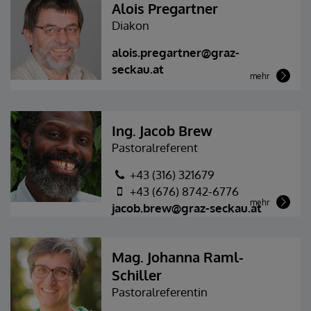
Alois Pregartner
Diakon
alois.pregartner@graz-
seckau.at
mehr
Ing. Jacob Brew
Pastoralreferent
+43 (316) 321679
+43 (676) 8742-6776
mehr
jacob.brew@graz-seckau.at
Mag. Johanna Raml-
Schiller
Pastoralreferentin