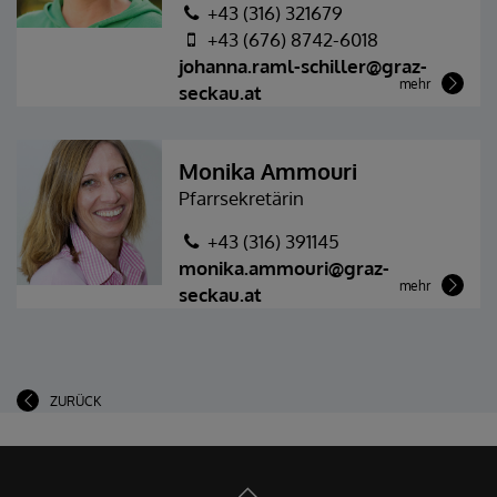
+43 (316) 321679
+43 (676) 8742-6018
johanna.raml-schiller@graz-
mehr
seckau.at
Monika Ammouri
Pfarrsekretärin
+43 (316) 391145
monika.ammouri@graz-
mehr
seckau.at
ZURÜCK