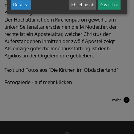
zwischen gotischer Architektur und barocker
Details
...
Ich lehne ab
Das ist ok
Ausstattung. Die Kirche hat drei Altäre.
Der Hochaltar ist dem Kirchenpatron geweiht; am
linken Seitenaltar erscheinen die 14 Nothelfer, der
rechte ist ein Apostelaltar, welcher Christus den
Auferstandenen inmitten der zwölf Apostel zeigt.
Als einzige gotische Innenausstattung ist der hl.
Ägidius an der Orgelempore geblieben.
Text und Fotos aus "Die Kirchen im Obdacherland"
Fotogalerie - auf mehr klicken
mehr