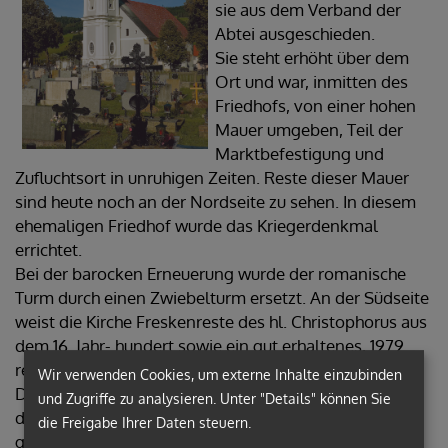
sie aus dem Verband der
Abtei ausgeschieden.
Sie steht erhöht über dem
Ort und war, inmitten des
Friedhofs, von einer hohen
Mauer umgeben, Teil der
Marktbefestigung und
Zufluchtsort in unruhigen Zeiten. Reste dieser Mauer
sind heute noch an der Nordseite zu sehen. In diesem
ehemaligen Friedhof wurde das Kriegerdenkmal
errichtet.
Bei der barocken Erneuerung wurde der romanische
Turm durch einen Zwiebelturm ersetzt. An der Südseite
weist die Kirche Freskenreste des hl. Christophorus aus
dem 16. Jahr- hundert sowie ein gut erhaltenes, 1979
renoviertes Ölbergfresko (14. Jahrhundert) auf.
Wir verwenden Cookies, um externe Inhalte einzubinden
Die heutige Kirche ist dreischiffig. Der Innenraum wirkt
und Zugriffe zu analysieren. Unter "Details" können Sie
durch das breit gelagerte Sternrippengewölbe
die Freigabe Ihrer Daten steuern.
großräumig und erweckt den Eindruck von Harmonie