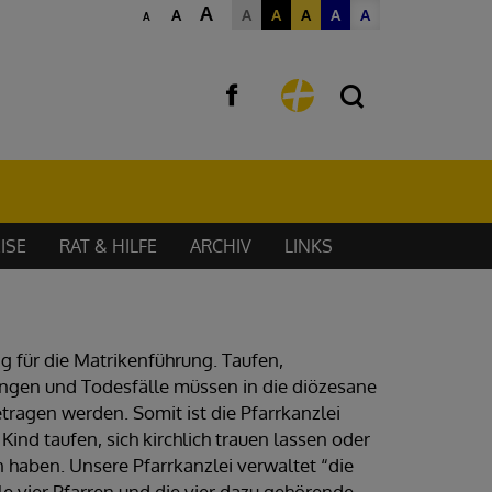
A
A
A
A
A
A
A
A
ISE
RAT & HILFE
ARCHIV
LINKS
ig für die Matrikenführung. Taufen,
ungen und Todesfälle müssen in die diözesane
tragen werden. Somit ist die Pfarrkanzlei
n Kind taufen, sich kirchlich trauen lassen oder
 haben. Unsere Pfarrkanzlei verwaltet “die
le vier Pfarren und die vier dazu gehörende