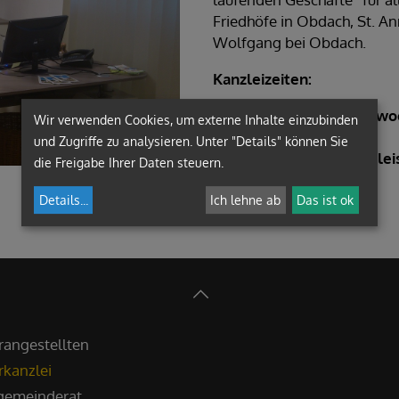
Friedhöfe in Obdach, St. A
Wolfgang bei Obdach.
Kanzleizeiten:
Montag, Dienstag, Mittwo
Wir verwenden Cookies, um externe Inhalte einzubinden
von 09:00 bis 11:00 Uhr
und Zugriffe zu analysieren. Unter "Details" können Sie
Donnerstag keine Kanzle
die Freigabe Ihrer Daten steuern.
Details
...
Ich lehne ab
Das ist ok
rangestellten
rkanzlei
rgemeinderat