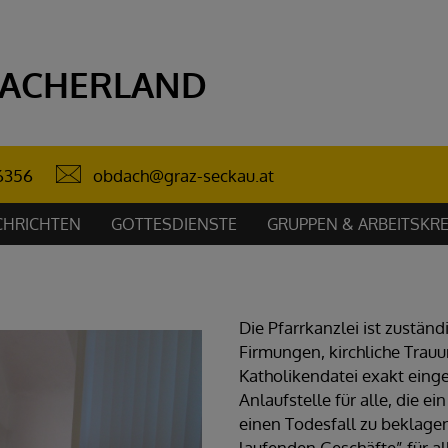
ACHERLAND
obdach@graz-seckau.at
6356
CHRICHTEN
GOTTESDIENSTE
GRUPPEN & ARBEITSKRE
Die Pfarrkanzlei ist zuständ
Firmungen, kirchliche Trau
Katholikendatei exakt einge
Anlaufstelle für alle, die ei
einen Todesfall zu beklagen
laufenden Geschäfte” für al