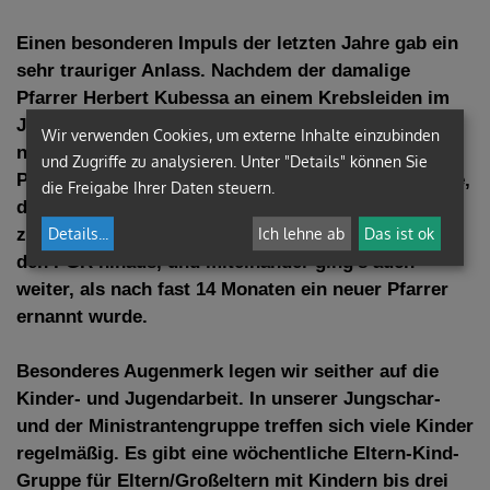
Einen besonderen Impuls der letzten Jahre gab ein
sehr trauriger Anlass. Nachdem der damalige
Pfarrer Herbert Kubessa an einem Krebsleiden im
Jahre 1997 verstarb, wurde die Pfarre ein Jahr lang
Wir verwenden Cookies, um externe Inhalte einzubinden
nicht neu besetzt. Der gerade neu gewählte
und Zugriffe zu analysieren. Unter "Details" können Sie
Pfarrgemeinderat (PGR) hatte plötzlich die Aufgabe,
die Freigabe Ihrer Daten steuern.
das ganze pfarrliche Leben aufrechtzuerhalten und
zu gestalten. Miteinander packten alle zu, weit über
Details
...
Ich lehne ab
Das ist ok
den PGR hinaus, und miteinander ging’s auch
weiter, als nach fast 14 Monaten ein neuer Pfarrer
ernannt wurde.
Besonderes Augenmerk legen wir seither auf die
Kinder- und Jugendarbeit. In unserer Jungschar-
und der Ministrantengruppe treffen sich viele Kinder
regelmäßig. Es gibt eine wöchentliche Eltern-Kind-
Gruppe für Eltern/Großeltern mit Kindern bis drei