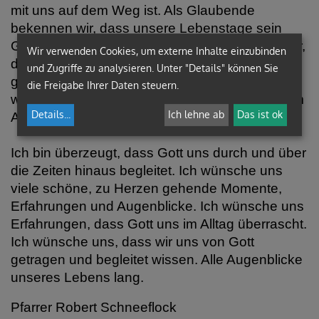
mit uns auf dem Weg ist. Als Glaubende
bekennen wir, dass unsere Lebenstage sein
Geschenk an uns sind. Glaubend bekennen wir,
Wir verwenden Cookies, um externe Inhalte einzubinden
dass Gott inmitten aller Alltäglichkeit
und Zugriffe zu analysieren. Unter "Details" können Sie
geheimnisvoll zugegen ist. Als Glaubende sind
die Freigabe Ihrer Daten steuern.
wir eingeladen, Gott viel mehr Raum in unserem
Details
...
Ich lehne ab
Das ist ok
Alltagsleben zu geben.
Ich bin überzeugt, dass Gott uns durch und über
die Zeiten hinaus begleitet. Ich wünsche uns
viele schöne, zu Herzen gehende Momente,
Erfahrungen und Augenblicke. Ich wünsche uns
Erfahrungen, dass Gott uns im Alltag überrascht.
Ich wünsche uns, dass wir uns von Gott
getragen und begleitet wissen. Alle Augenblicke
unseres Lebens lang.
Pfarrer Robert Schneeflock