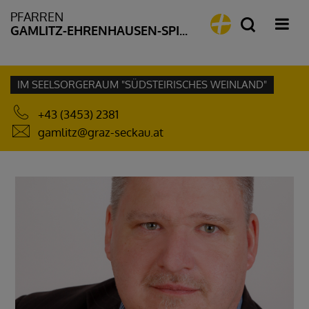
PFARREN
GAMLITZ-EHRENHAUSEN-SPIELFELD
IM SEELSORGERAUM "SÜDSTEIRISCHES WEINLAND"
+43 (3453) 2381
gamlitz@graz-seckau.at