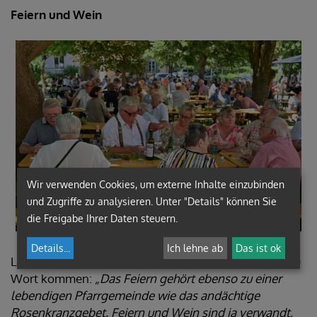
Feiern und Wein
Wir verwenden Cookies, um externe Inhalte einzubinden
und Zugriffe zu analysieren. Unter "Details" können Sie
die Freigabe Ihrer Daten steuern.
Details
...
Ich lehne ab
Das ist ok
Lassen wir zum Schluss wieder das „Sonntagsblatt“ zu
Wort kommen:
„Das Feiern gehört ebenso zu einer
lebendigen Pfarr­gemeinde wie das andächtige
Rosenkranz­gebet. Feiern und Wein sind ja verwandt,