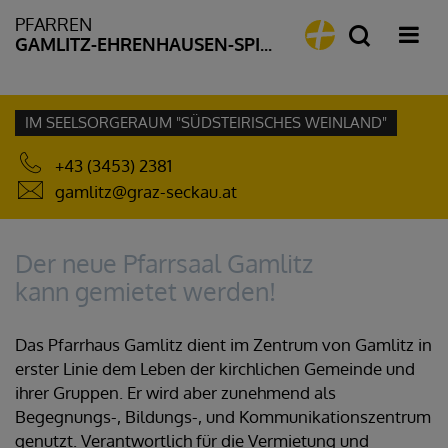
PFARREN
GAMLITZ-EHRENHAUSEN-SPIELFELD
IM SEELSORGERAUM "SÜDSTEIRISCHES WEINLAND"
+43 (3453) 2381
gamlitz@graz-seckau.at
Der neue Pfarrsaal Gamlitz
kann gemietet werden!
Das Pfarrhaus Gamlitz dient im Zentrum von Gamlitz in
erster Linie dem Leben der kirchlichen Gemeinde und
ihrer Gruppen. Er wird aber zunehmend als
Begegnungs-, Bildungs-, und Kommunikationszentrum
genutzt. Verantwortlich für die Vermietung und